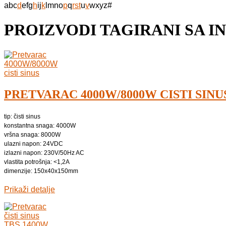
a
b
c
d
e
f
g
h
i
j
k
l
m
n
o
p
q
r
s
t
u
v
w
x
y
z
#
PROIZVODI TAGIRANI SA I
PRETVARAC 4000W/8000W CISTI SINU
tip: čisti sinus
konstantna snaga: 4000W
vršna snaga: 8000W
ulazni napon: 24VDC
izlazni napon: 230V/50Hz AC
vlastita potrošnja: <1,2A
dimenzije: 150x40x150mm
Prikaži detalje