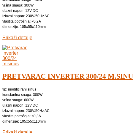
konstantna snaga: 150W
vršna snaga: 300W
ulazni napon: 12V DC
izlazni napon: 230V/50Hz AC
vlastita potrošnja: <0,2A
dimenzije: 105x55x110mm
Prikaži detalje
PRETVARAC INVERTER 300/24 M.SINU
tip: modificirani sinus
konstantna snaga: 300W
vršna snaga: 600W
ulazni napon: 12V DC
izlazni napon: 230V/50Hz AC
vlastita potrošnja: <0,3A
dimenzije: 105x55x110mm
Prikaži detalje