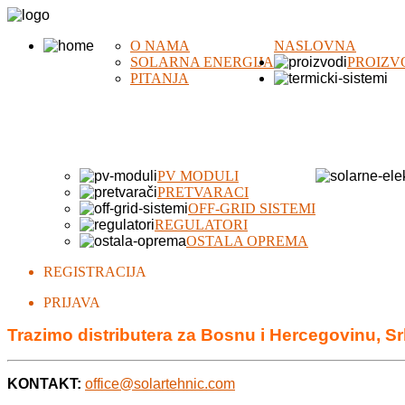
O NAMA
NASLOVNA
SOLARNA ENERGIJA
PROIZV
PITANJA
PV MODULI
PRETVARACI
OFF-GRID SISTEMI
REGULATORI
OSTALA OPREMA
REGISTRACIJA
PRIJAVA
Trazimo distributera za Bosnu i Hercegovinu, Sr
KONTAKT:
office@solartehnic.com