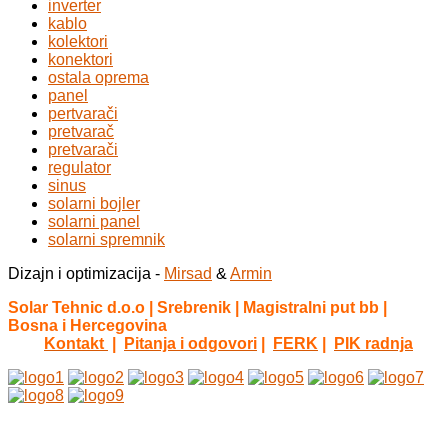
inverter
kablo
kolektori
konektori
ostala oprema
panel
pertvarači
pretvarač
pretvarači
regulator
sinus
solarni bojler
solarni panel
solarni spremnik
Dizajn i optimizacija -
Mirsad
&
Armin
Solar Tehnic d.o.o | Srebrenik | Magistralni put bb |
Bosna i Hercegovina
Kontakt
|
Pitanja i odgovori
|
FERK
|
PIK radnja