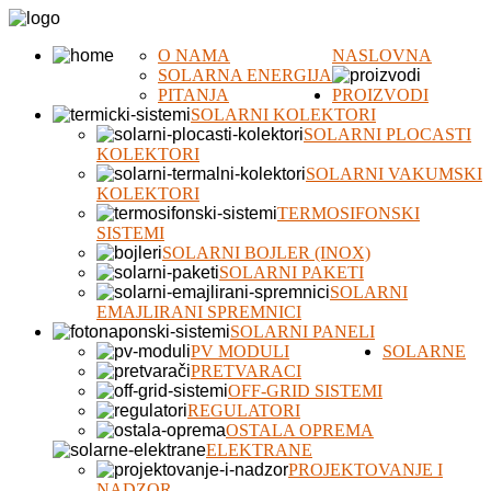
O NAMA
NASLOVNA
SOLARNA ENERGIJA
PITANJA
PROIZVODI
SOLARNI KOLEKTORI
SOLARNI PLOCASTI
KOLEKTORI
SOLARNI VAKUMSKI
KOLEKTORI
TERMOSIFONSKI
SISTEMI
SOLARNI BOJLER (INOX)
SOLARNI PAKETI
SOLARNI
EMAJLIRANI SPREMNICI
SOLARNI PANELI
PV MODULI
SOLARNE
PRETVARACI
OFF-GRID SISTEMI
REGULATORI
OSTALA OPREMA
ELEKTRANE
PROJEKTOVANJE I
NADZOR